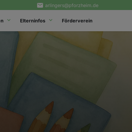
arlingers@pforzheim.de
en
Elterninfos
Förderverein