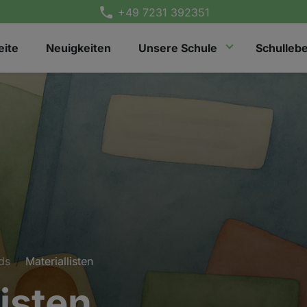
+49 7231 392351
eite
Neuigkeiten
Unsere Schule
Schulleb
ds
Materiallisten
listen