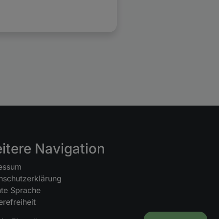
itere Navigation
essum
nschutzerklärung
hte Sprache
erefreiheit