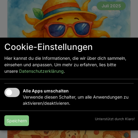
Juli 2025
Cookie-Einstellungen
Hier kannst du die Informationen, die wir über dich sammeln,
einsehen und anpassen. Um mehr zu erfahren, lies bitte
unsere
Datenschutzerklärung
.
Erholung, Sonne, Freude – Schöne
Sommerferien!
Alle Apps umschalten
→
Verwende diesen Schalter, um alle Anwendungen zu
Weiterlesen
aktivieren/deaktivieren.
Unterstützt durch Klaro!
Speichern
Juli 2025